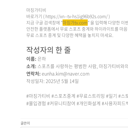
마징가티비
바로가기 (
https://xn--tv-hs1ig96b92s.com/
)
지금 구글 검색창에 "
마징가tv.com
" 을 입력해 다양한 
안전한 플랫폼에서 무료 스포츠 중계와 하이라이트를 마음
무료 스포츠 중계 및 다양한 혜택을 놓치지 마세요.
작성자의 한 줄
이름:
은하
소개:
스포츠를 사랑하는 평범한 사람, 마징가티비와의
연락처:
eunha.kim@naver.com
작성일자: 2025년 5월 14일
#마징가티비 #스포츠중계 #무료스트리밍 #일기 #스
#몰입경험 #커뮤니티참여 #개인화설계 #사용자피드백
글쓴이