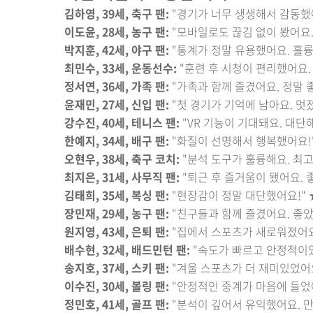
김하영, 39세, 축구 팬:
"경기가 너무 생생해서 감동했
이도윤, 28세, 농구 팬:
"모바일로도 끊김 없이 봤어요.
박지훈, 42세, 야구 팬:
"통계가 정말 유용했어요. 훌륭
최민수, 33세, 운동선수:
"훈련 후 시청이 편리했어요.
정서연, 36세, 가족 팬:
"가족과 함께 즐겼어요. 정말 
윤재민, 27세, 신입 팬:
"첫 경기가 기억에 남아요. 멋
강수진, 40세, 테니스 팬:
"VR 기능이 기대돼요. 대단
한예지, 34세, 배구 팬:
"화질이 선명해서 행복했어요!
오현우, 38세, 축구 코치:
"분석 도구가 훌륭해요. 최고
최지은, 31세, 사무직 팬:
"퇴근 후 즐거움이 됐어요. 
김태희, 35세, 복싱 팬:
"현장감이 정말 대단했어요!"
장민재, 29세, 농구 팬:
"친구들과 함께 즐겼어요. 좋았
원지영, 43세, 은퇴 팬:
"집에서 스포츠가 새로워졌어요
배수현, 32세, 배드민턴 팬:
"속도가 빠르고 안정적이
송지호, 37세, 스키 팬:
"겨울 스포츠가 더 재미있었어
이수진, 30세, 볼링 팬:
"안정적인 중계가 마음에 들었
정민호, 41세, 골프 팬:
"분석이 깊어서 유익했어요. 만