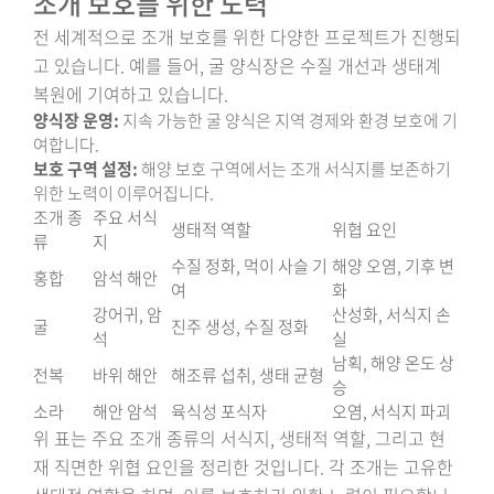
조개 보호를 위한 노력
전 세계적으로 조개 보호를 위한 다양한 프로젝트가 진행되
고 있습니다. 예를 들어, 굴 양식장은 수질 개선과 생태계
복원에 기여하고 있습니다.
양식장 운영:
지속 가능한 굴 양식은 지역 경제와 환경 보호에 기
여합니다.
보호 구역 설정:
해양 보호 구역에서는 조개 서식지를 보존하기
위한 노력이 이루어집니다.
조개 종
주요 서식
생태적 역할
위협 요인
류
지
수질 정화, 먹이 사슬 기
해양 오염, 기후 변
홍합
암석 해안
여
화
강어귀, 암
산성화, 서식지 손
굴
진주 생성, 수질 정화
석
실
남획, 해양 온도 상
전복
바위 해안
해조류 섭취, 생태 균형
승
소라
해안 암석
육식성 포식자
오염, 서식지 파괴
위 표는 주요 조개 종류의 서식지, 생태적 역할, 그리고 현
재 직면한 위협 요인을 정리한 것입니다. 각 조개는 고유한