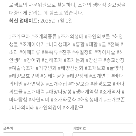
로젝트의 자문위원으로 활동하며, 조개의 생태적 중요성을
대중에게 알리는 데 힘쓰고 있습니다.
최신 업데이트:
2025년 7월 1일
#조개모아 #조개의종류 #조개의생태 #자연의보물 #해양
생물 #조개이야기 #바다생태계 #홍합 #대합 #굴 #전복 #
소라 #이매패류 #복족류 #진주 #수질정화 #먹이사슬 #해
안생태 #강어귀 #심해조개 #조개문화 #장신구 #종교상징
#예술속조개 #기후변화 #해양산성화 #조개보호 #굴양식
#해양보호구역 #생태계균형 #해양생태 #조개연구 #바다
의비밀 #자연탐험 #조개수집 #해양보존 #환경보호 #바다
의보물 #조개매력 #해양다양성 #생태계역할 #조개역사 #
바다탐험 #자연의미 #조개와문화 #해양생태계 #조개보존
#바다의미래 #자연의경이 #조개탐구
글쓴이
비밀번호