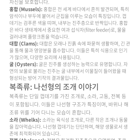
자신을 보호합니다.
홍합 (Mussels):
홍합은 전 세계 바다에서 흔히 발견되며, 특히
암석이나 부두에 붙어서 군집을 이루는 모습이 특징입니다. 껍
데기는 검푸른 색을 띠며, 내부는 진주층으로 반짝입니다. 홍합
은 바다 생태계에서 중요한 여과 섭식자(filter feeder)로, 물을
걸러내며 플랑크톤을 먹습니다.
대합 (Clams):
대합은 모래나 진흙 속에 파묻혀 생활하며, 긴 관
을 통해 물과 영양분을 흡수합니다. 이들은 특히 식용으로 인기
가 많으며, 다양한 요리에 사용됩니다.
굴 (Oysters):
굴은 진주를 생성하는 능력으로 유명합니다. 자
연의 보물로 불리는 진주는 굴 내부에서 이물질이 들어왔을 때
형성되는 방어 기작의 결과물입니다.
복족류: 나선형의 조개 이야기
복족류는 단일 껍데기를 가진 조개로, 소라, 고둥, 전복 등
이 포함됩니다. 이들은 나선형 구조가 특징이며, 바위나 해
조류 위를 기어 다니는 모습이 흔합니다.
소라 (Whelks):
소라는 육식성 조개로, 다른 작은 조개나 동물
을 잡아먹습니다. 나선형 껍데기는 단단하며, 해양 생물로서 생
존에 최적화되어 있습니다.