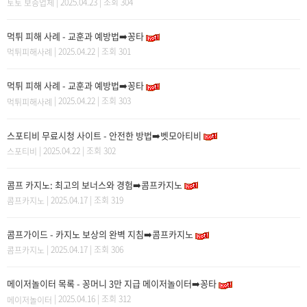
| 2025.04.23 | 조회 304
토토 보증업체
먹튀 피해 사례 - 교훈과 예방법➡️꽁타
| 2025.04.22 | 조회 301
먹튀피해사례
먹튀 피해 사례 - 교훈과 예방법➡️꽁타
| 2025.04.22 | 조회 303
먹튀피해사례
스포티비 무료시청 사이트 - 안전한 방법➡️벳모아티비
| 2025.04.22 | 조회 302
스포티비
콤프 카지노: 최고의 보너스와 경험➡️콤프카지노
| 2025.04.17 | 조회 319
콤프카지노
콤프가이드 - 카지노 보상의 완벽 지침➡️콤프카지노
| 2025.04.17 | 조회 306
콤프카지노
메이저놀이터 목록 - 꽁머니 3만 지급 메이저놀이터➡️꽁타
| 2025.04.16 | 조회 312
메이저놀이터