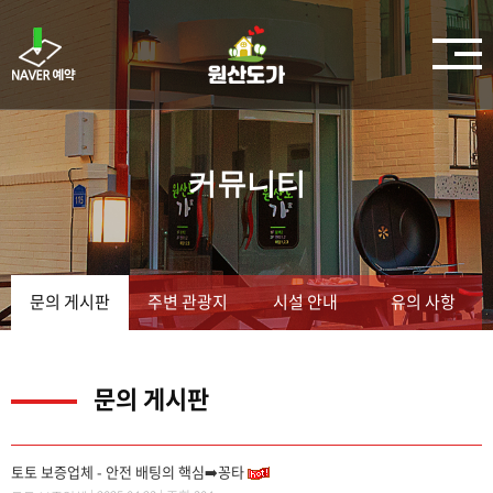
커뮤니티
문의 게시판
주변 관광지
시설 안내
유의 사항
문의 게시판
토토 보증업체 - 안전 배팅의 핵심➡️꽁타